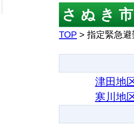
さぬき
TOP
> 指定緊急
津田地
寒川地