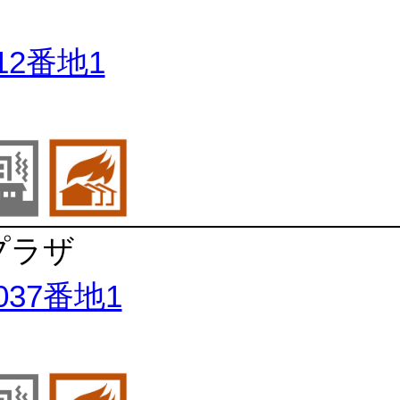
2番地1
プラザ
37番地1