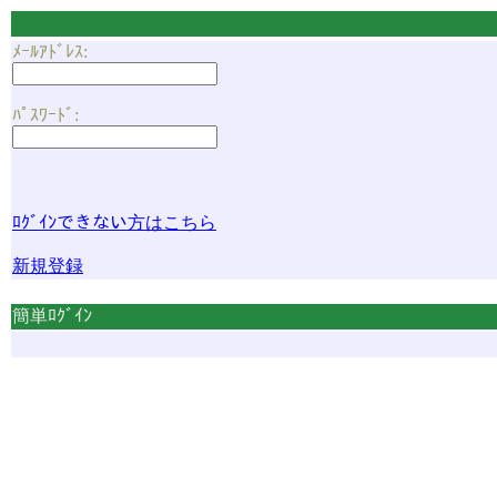
ﾒｰﾙｱﾄﾞﾚｽ
:
ﾊﾟｽﾜｰﾄﾞ
:
ﾛｸﾞｲﾝできない方はこちら
新規登録
簡単ﾛｸﾞｲﾝ